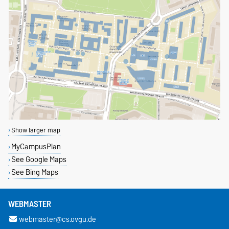
Show larger map
MyCampusPlan
See Google Maps
See Bing Maps
WEBMASTER
webmaster@cs.ovgu.de